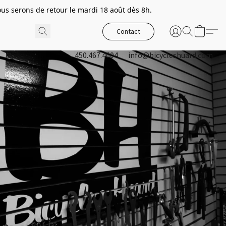
s serons de retour le mardi 18 août dès 8h.
Contact
450.467.4604
info@bicycleshuard.com